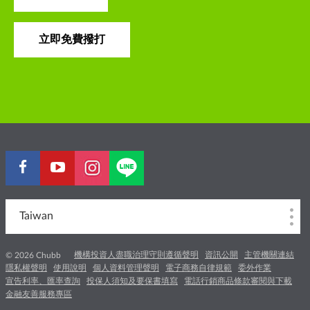
立即免費撥打
Taiwan
機構投資人盡職治理守則遵循聲明
資訊公開
主管機關連結
© 2026 Chubb
隱私權聲明
使用說明
個人資料管理聲明
電子商務自律規範
委外作業
宣告利率、匯率查詢
投保人須知及要保書填寫
電話行銷商品條款審閱與下載
金融友善服務專區