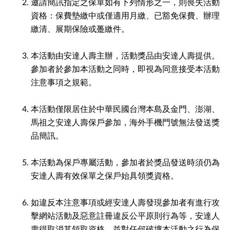
邀請簡訊指定之保單如有下列情形之一，則喪失活動
資格：保費墊繳中或僅適用月繳、已豁免保費、辦理
繳清、展期保險或躉繳件。
本活動由安達人壽主辦，活動獎品由安達人壽提供。
參加者於參加本活動之同時，即視為同意接受本活動
注意事項之規範。
本活動僅限居住於中華民國台灣本島及金門、澎湖、
馬祖之安達人壽保戶參加，海外手機門號無法發送獎
品簡訊。
本活動為保戶專屬活動，參加者於獎品發送時須仍為
安達人壽有效保單之保戶始具領獎資格。
如違反本注意事項或經安達人壽發現參加者有進行攻
擊網站活動及惡意註冊違反公平原則行為等，安達人
壽得取消其領取資格，並對任何破壞本活動之行為保