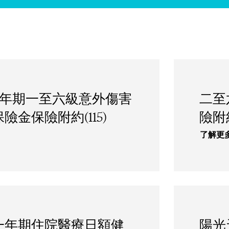
一年期一至六級意外傷害
二至
險金保險附約(115)
險附
了解更
一年期住院醫療日額健
陽光