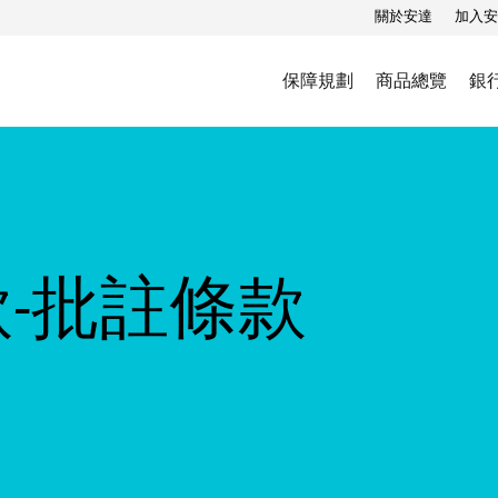
關於安達
加入安
保障規劃
商品總覽
銀
款-批註條款