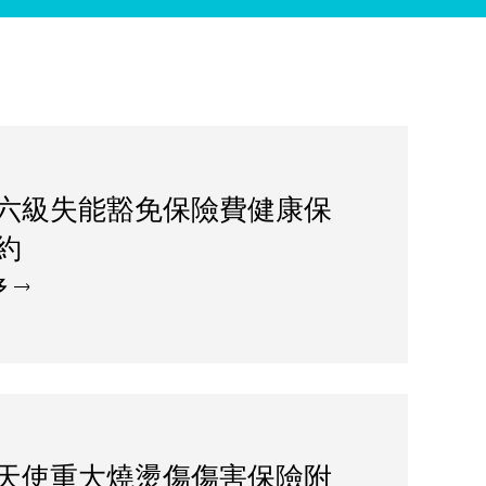
六級失能豁免保險費健康保
約
多
天使重大燒燙傷傷害保險附