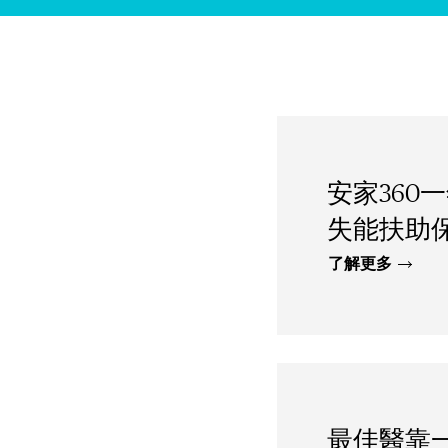
安家360
失能扶助保
了解更多
最佳醫靠