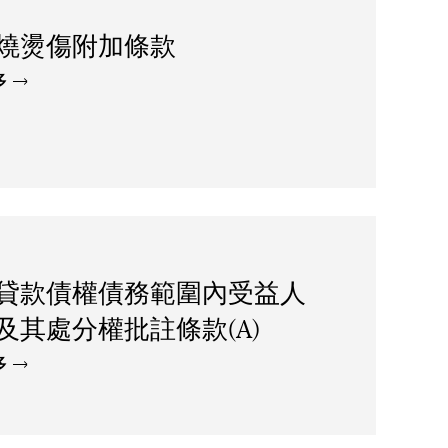
燒燙傷附加條款
多
貸款債權債務範圍內受益人
及其處分權批註條款(A)
多