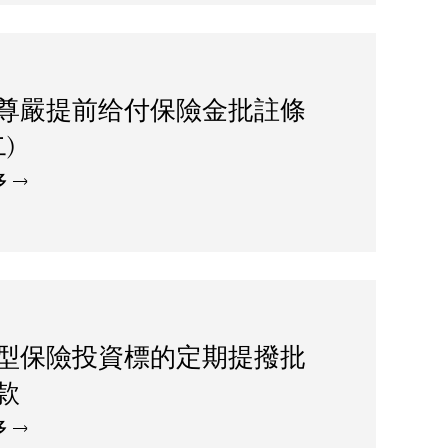
尊嚴提前给付保險金批註條
二)
多
型保險投資標的定期提撥批
款
多