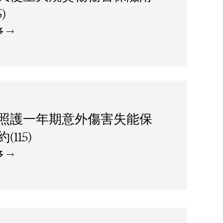
5)
多
照護一年期意外傷害失能保
(115)
多