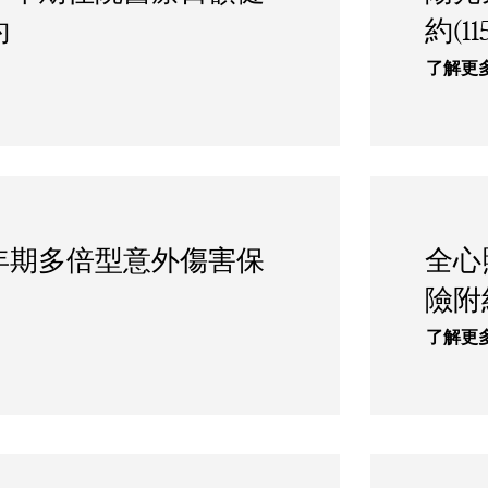
約
約(11
了解更
年期多倍型意外傷害保
全心
)
險附約
了解更