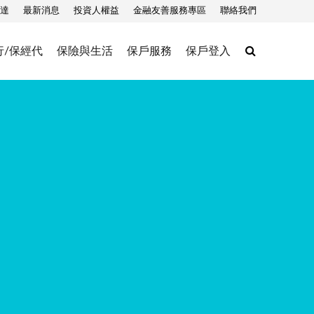
達
最新消息
投資人權益
金融友善服務專區
聯絡我們
Search
行/保經代
保險與生活
保戶服務
保戶登入