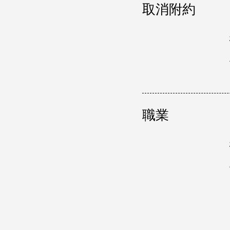
取消附約
職業