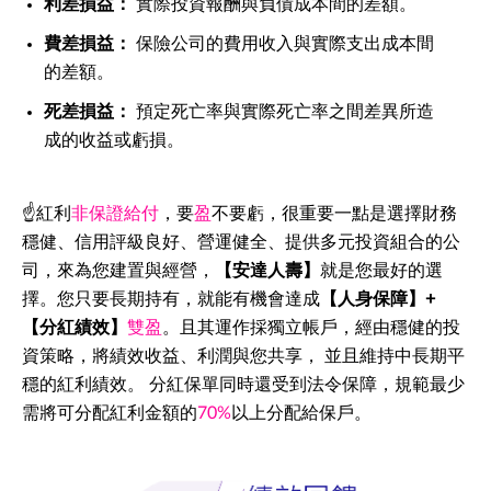
利差損益：
實際投資報酬與負債成本間的差額。
費差損益：
保險公司的費用收入與實際支出成本間
的差額。
死差損益：
預定死亡率與實際死亡率之間差異所造
成的收益或虧損。
☝紅利
非保證給付
，要
盈
不要虧，很重要一點是選擇財務
穩健、信用評級良好、營運健全、提供多元投資組合的公
司，來為您建置與經營，
【安達人壽】
就是您最好的選
擇。您只要長期持有，就能有機會達成
【人身保障】+
【分紅績效】
雙盈
。且其運作採獨立帳戶，經由穩健的投
資策略，將績效收益、利潤與您共享， 並且維持中長期平
穩的紅利績效。 分紅保單同時還受到法令保障，規範最少
需將可分配紅利金額的
70%
以上分配給保戶。