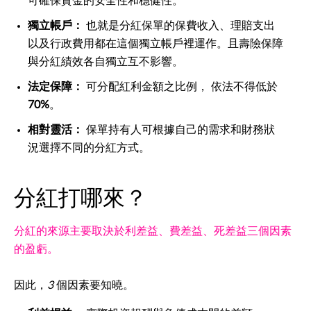
可確保資金的安全性和穩健性。
獨立帳戶：
也就是分紅保單的保費收入、理賠支出
以及行政費用都在這個獨立帳戶裡運作。且壽險保障
與分紅績效各自獨立互不影響。
法定保障：
可分配紅利金額之比例， 依法不得低於
70%
。
相對靈活：
保單持有人可根據自己的需求和財務狀
況選擇不同的分紅方式。
分紅打哪來？
分紅的來源主要取決於利差益、費差益、死差益三個因素
的盈虧。
因此，
3
個因素要知曉。