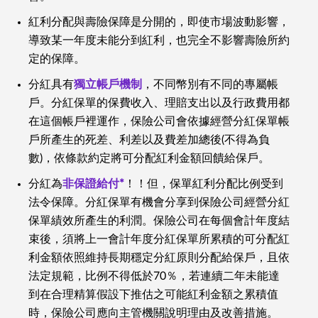
紅利分配與壽險保障是分開的，即使市場波動影響，
導致某一年度未能分到紅利，也完全不影響壽險所約
定的保障。
分紅具有
獨立帳戶機制
，不同幣別有不同的專屬帳
戶。分紅保單的保費收入、理賠支出以及行政費用都
在這個帳戶裡運作，保險公司會依據經營分紅保單帳
戶所產生的死差、利差以及費差加總後(不得為負
數)，依條款約定將可分配紅利金額回饋給保戶。
分紅為
非保證給付*
！！但，保單紅利分配比例受到
法令保障。分紅保單有機會分享到保險公司經營分紅
保單績效所產生的利潤。保險公司在每個會計年度結
束後，須將上一會計年度分紅保單所累積的可分配紅
利金額依照維持長期穩定分紅原則分配給保戶，且依
法定規範，比例不得低於70％，若連續二年未能達
到在合理精算假設下推估之可能紅利金額之累積值
時，保險公司應向主管機關說明理由及改善措施。