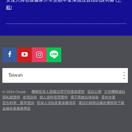
安達人壽智匯贏家外幣變額年金保險投資標的說明書 (
下
載
)
Taiwan
機構投資人盡職治理守則遵循聲明
資訊公開
主管機關連結
© 2026 Chubb
隱私權聲明
使用說明
個人資料管理聲明
電子商務自律規範
委外作業
宣告利率、匯率查詢
投保人須知及要保書填寫
電話行銷商品條款審閱與下載
金融友善服務專區