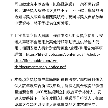
同自動放棄中獎資格（以郵戳為憑），恕不另行通
知。如得獎人所提供之資料不全、不正確，導致無法
通知得獎人或寄送相關獎項時，視同得獎人自願放棄
中獎資格，將不予提供任何獎項。
此次蒐集之個人資訊，僅供本次活動兌獎之使用，安
達人壽將不會應用於其他行銷活動或提供給他人使
用，相關安達人壽針對個資蒐集/處理/利用告知事項
詳如：
https://life.chubb.com/content/dam/chubb-
sites/life-chubb-com/tw-
zh/documents/pdp_notice.pdf
本獎項之獎額依中華民國所得稅法規定應扣繳且併入
個人該年度綜合所得稅申報，所得之獎金或獎品價值
超過新台幣1,000元整須開立扣繳憑單予得獎人。安
達人壽將於下一個年度開立扣繳憑單予得獎人，扣繳
憑單之金額將以安達人壽購買獎品之成本價開立。