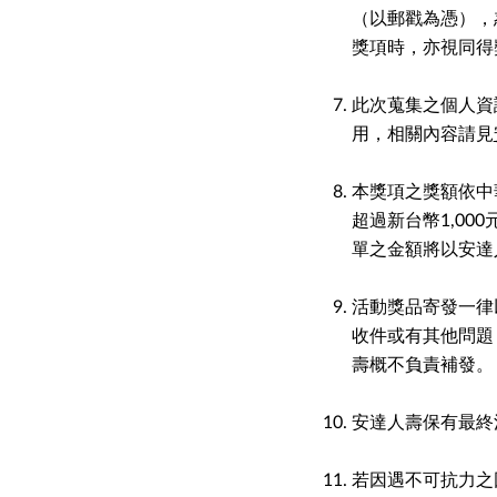
（以郵戳為憑），
獎項時，亦視同得
此次蒐集之個人資
用，相關內容請見
本獎項之獎額依中
超過新台幣1,0
單之金額將以安達
活動獎品寄發一律
收件或有其他問題
壽概不負責補發。
安達人壽保有最終
若因遇不可抗力之