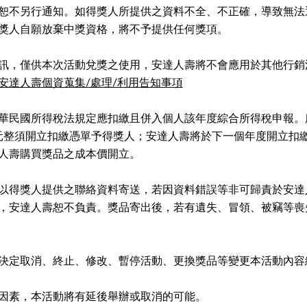
恕不另行通知。如得獎人所提供之資料不全、不正確，導致無法
獎人自願放棄中獎資格，將不予提供任何獎項。
訊，僅供本次活動兌獎之使用，安達人壽將不會應用於其他行銷
安達人壽個資蒐集/處理/利用告知事項
華民國所得稅法規定應扣繳且併入個人該年度綜合所得稅申報。
00元整須開立扣繳憑單予得獎人；安達人壽將於下一個年度開立扣
人壽購買獎品之成本價開立。
以得獎人提供之聯絡資料寄送，若因資料錯誤等非可歸責於安達
，安達人壽恕不負責。獎品寄出後，若有遺失、冒領、被竊等喪
決定取消、終止、修改、暫停活動、更換獎品等變更本活動內容
因素，本活動將有延後舉辦或取消的可能。