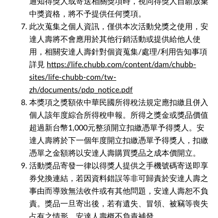
通知得獎人或寄送相關獎項時，視同得獎人自願放棄
中獎資格，將不予提供任何獎項。
此次蒐集之個人資訊，僅供本次活動兌獎之使用，安
達人壽將不會應用於其他行銷活動或提供給他人使
用，相關安達人壽針對個資蒐集/處理/利用告知事項
詳見
https://life.chubb.com/content/dam/chubb-
sites/life-chubb-com/tw-
zh/documents/pdp_notice.pdf
本獎項之獎額依中華民國所得稅法規定應扣繳且併入
個人該年度綜合所得稅申報。所得之獎金或獎品價值
超過新台幣1,000元整須開立扣繳憑單予得獎人。安
達人壽將於下一個年度開立扣繳憑單予得獎人，扣繳
憑單之金額將以安達人壽購買獎品之成本價開立。
活動獎品寄發一律以得獎人提供之手機號碼寄送即享
券兌換連結，若因資料錯誤等非可歸責於安達人壽之
事由而導致無法收件或有其他問題，安達人壽恕不負
責。獎品一旦寄出後，若有遺失、冒領、被竊等喪失
占有之情形，安達人壽概不負責補發。