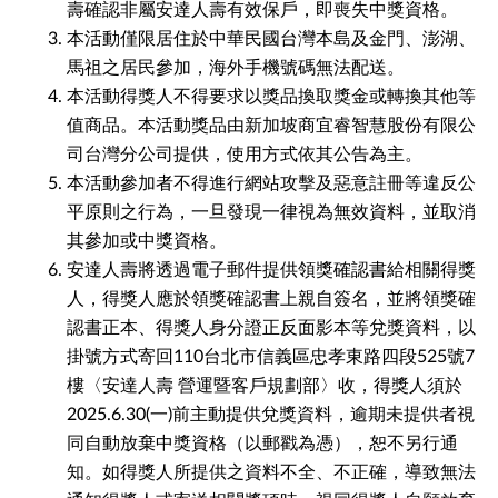
壽確認非屬安達人壽有效保戶，即喪失中獎資格。
本活動僅限居住於中華民國台灣本島及金門、澎湖、
馬祖之居民參加，海外手機號碼無法配送。
本活動得獎人不得要求以獎品換取獎金或轉換其他等
值商品。本活動獎品由新加坡商宜睿智慧股份有限公
司台灣分公司提供，使用方式依其公告為主。
本活動參加者不得進行網站攻擊及惡意註冊等違反公
平原則之行為，一旦發現一律視為無效資料，並取消
其參加或中獎資格。
安達人壽將透過電子郵件提供領獎確認書給相關得獎
人，得獎人應於領獎確認書上親自簽名，並將領獎確
認書正本、得獎人身分證正反面影本等兌獎資料，以
掛號方式寄回110台北市信義區忠孝東路四段525號7
樓〈安達人壽 營運暨客戶規劃部〉收，得獎人須於
2025.6.30(一)前主動提供兌獎資料，逾期未提供者視
同自動放棄中獎資格（以郵戳為憑），恕不另行通
知。如得獎人所提供之資料不全、不正確，導致無法