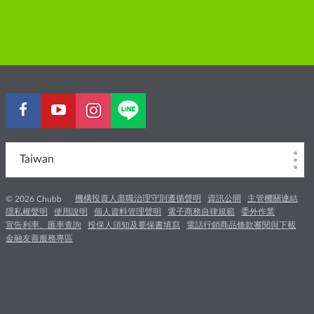
Taiwan
機構投資人盡職治理守則遵循聲明
資訊公開
主管機關連結
© 2026 Chubb
隱私權聲明
使用說明
個人資料管理聲明
電子商務自律規範
委外作業
宣告利率、匯率查詢
投保人須知及要保書填寫
電話行銷商品條款審閱與下載
金融友善服務專區