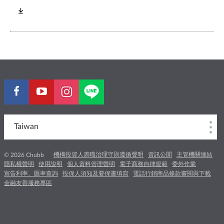
Taiwan
機構投資人盡職治理守則遵循聲明
資訊公開
主管機關連結
© 2026 Chubb
隱私權聲明
使用說明
個人資料管理聲明
電子商務自律規範
委外作業
宣告利率、匯率查詢
投保人須知及要保書填寫
電話行銷商品條款審閱與下載
金融友善服務專區