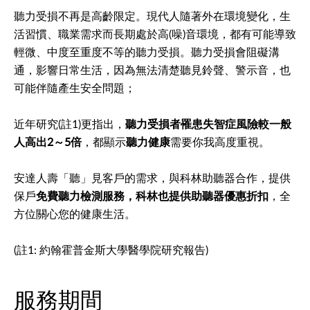
聽力受損不再是高齡限定。現代人隨著外在環境變化，生
活習慣、職業需求而長期處於高(噪)音環境，都有可能導致
輕微、中度至重度不等的聽力受損。聽力受損會阻礙溝
通，影響日常生活，因為無法清楚聽見鈴聲、警示音，也
可能伴隨產生安全問題；
近年研究(註1)更指出，
聽力受損者罹患失智症風險較一般
人高出2～5倍
，都顯示
聽力健康
需要你我高度重視。
安達人壽「聽」見客戶的需求，與科林助聽器合作，提供
保戶
免費聽力檢測服務，科林也提供助聽器優惠折扣
，全
方位關心您的健康生活。
(註1: 約翰霍普金斯大學醫學院研究報告)
服務期間