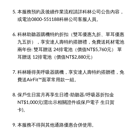
本服務預約及後續作業流程請詳科林公司公告內容，
或電洽0800-551188科林公司客服人員。
科林助聽器購機特約折扣（雙耳優惠九折、單耳優惠
九五折），享安達人壽特約搭贈禮，免費送耗材電池
兩年份: 雙耳贈送 24排電池（價值NT$5,760元） 單
耳贈送 12排電池（價值NT$2,880元）
科林睡得美呼吸器購機，享安達人壽特約搭贈禮，免
費送AirFit™面罩常用款一組。
保戶生日當月再享生日禮-助聽器/呼吸器折扣金
NT$1,000元(需出示相關證件或保戶電子 生日賀
卡)。
本服務不得與其他通路優惠合併使用。