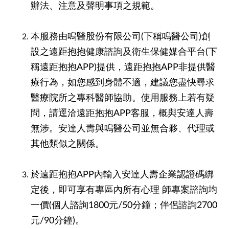
辦法、注意及聲明事項之規範。
本服務由鳴醫股份有限公司(下稱鳴醫公司)創
設之遠距抱抱健康諮詢及衛生保健媒合平台(下
稱遠距抱抱APP)提供，遠距抱抱APP非提供醫
療行為，如您感到身體不適，建議您盡快尋求
醫療院所之專科醫師協助。使用服務上若有疑
問，請逕洽遠距抱抱APP客服，概與安達人壽
無涉。安達人壽與鳴醫公司並無合夥、代理或
其他類似之關係。
於遠距抱抱APP內輸入安達人壽企業認證碼綁
定後，即可享有專區內所有心理 師專案諮詢均
一價(個人諮詢1800元/50分鐘；伴侶諮詢2700
元/90分鐘)。