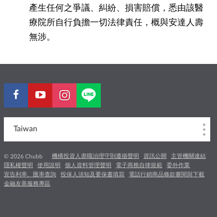
產生任何之爭議、糾紛、損害賠償，悉由該醫
療院所自行負擔一切法律責任，概與安達人壽
無涉。
Taiwan
機構投資人盡職治理守則遵循聲明
資訊公開
主管機關連結
© 2026 Chubb
隱私權聲明
使用說明
個人資料管理聲明
電子商務自律規範
委外作業
宣告利率、匯率查詢
投保人須知及要保書填寫
電話行銷商品條款審閱與下載
金融友善服務專區