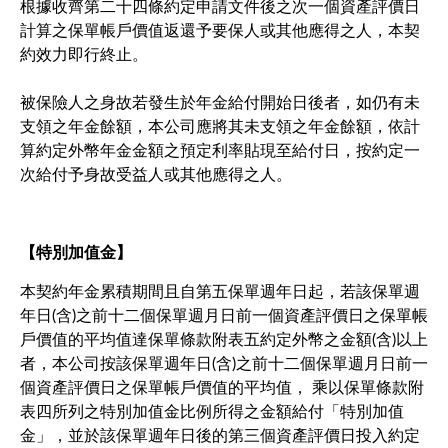
根據收齊第二十四條約定申請文件後之次一個資產評價日
計算之保單帳戶價值返還予要保人或其他應得之人，本契
約效力即行終止。
被保險人之身故若發生於年金給付開始日後者，如仍有未
支領之年金餘額，本公司應將其未支領之年金餘額，依計
算約定外幣年金金額之預定利率貼現至給付日，按約定一
次給付予身故受益人或其他應得之人。
【特別加值金】
本契約年金累積期間且自第五保單週年日起，若該保單週
年日(含)之前十二個保單週月日前一個資產評價日之保單帳
戶價值的平均值達保單條款附表五約定外幣之金額(含)以上
者，本公司按該保單週年日(含)之前十二個保單週月日前一
個資產評價日之保單帳戶價值的平均值， 乘以保單條款附
表四所列之特別加值金比例所得之金額給付「特別加值
金」，並於該保單週年日後的第三個資產評價日投入約定