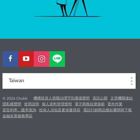
Taiwan
機構投資人盡職治理守則遵循聲明
資訊公開
主管機關連結
© 2026 Chubb
隱私權聲明
使用說明
個人資料管理聲明
電子商務自律規範
委外作業
宣告利率、匯率查詢
投保人須知及要保書填寫
電話行銷商品條款審閱與下載
金融友善服務專區