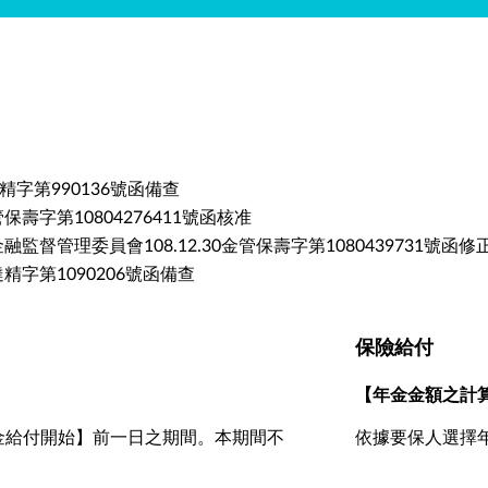
中泰精字第990136號函備查
金管保壽字第10804276411號函核准
 依金融監督管理委員會108.12.30金管保壽字第1080439731號函修
安達精字第1090206號函備查
保險給付
【年金金額之計
金給付開始】前一日之期間。本期間不
依據要保人選擇