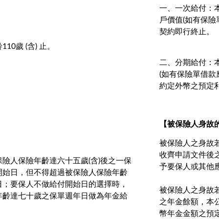
一、一次給付：
戶價值(如有保險
契約即行終止。
0歲 (含) 止。
二、分期給付：
(如有保險單借款
約定外幣之預定
【被保險人身故
被保險人之身故
收齊申請文件後
險人保險年齡達六十五歲(含)後之一保
予要保人或其他
開始日，但不得超過被保險人保險年齡
日；要保人不做給付開始日的選擇時，
被保險人之身故
年齡達七十歲之保單週年日做為年金給
之年金餘額，本
幣年金金額之預