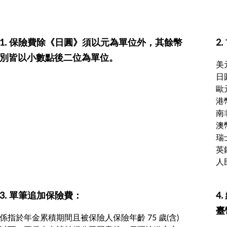
1. 保險費除《日圓》須以元為單位外，其餘幣
2
別皆以小數點後二位為單位。
美元
日圓
歐元
港幣
南非
澳幣
瑞士
英鎊
人民
3. 單筆追加保險費：
4
臺
係指於年金累積期間且被保險人保險年齡 75 歲(含)