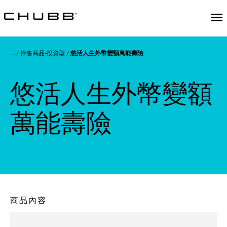
停售商品-投資型
悠活人生外幣變額萬能壽險
悠活人生外幣變額
萬能壽險
商品內容