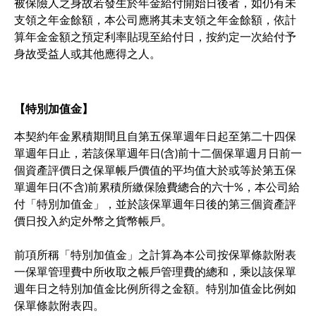
被保險人之身故若發生於年金給付開始日後者，如仍有未
支領之年金餘額，本公司應將其未支領之年金餘額，依計
算年金金額之預定利率貼現至給付日，按約定一次給付予
身故受益人或其他應得之人。
【特別加值金】
本契約年金累積期間且自第五保單週年日起至第二十四保
單週年日止，若該保單週年日(含)前十二個保單週月日前一
個資產評價日之保單帳戶價值的平均值大於或等於第五保
單週年日(不含)前累積所繳保險費總合的六十%，本公司給
付「特別加值金」，並於該保單週年日後的第三個資產評
價日投入約定外幣之貨幣帳戶。
前項所稱「特別加值金」之計算為本公司按保單條款附表
一保單管理費中所收取之帳戶管理費的總和，乘以該保單
週年日之特別加值金比例所得之金額。特別加值金比例如
保單條款附表四。