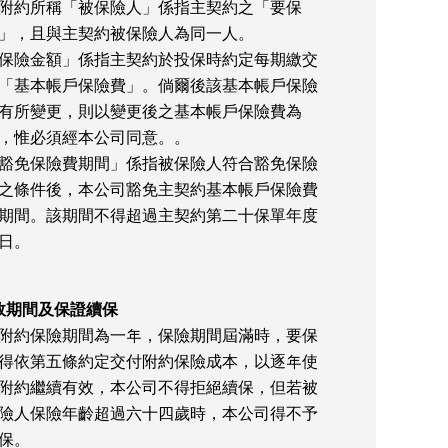
附約所稱「被保險人」係指主契約之「要保
」，且與主契約被保險人為同一人。
保險金額」係指主契約於投保時約定每期繳交
「基本帳戶保險費」。倘爾後該基本帳戶保險
有所變更，則以變更後之基本帳戶保險費為
，惟必須經本公司同意。。
豁免保險費期間」係指被保險人符合豁免保險
之條件後，本公司豁免主契約基本帳戶保險費
期間。該期間不得超過主契約第二十保單年度
日。
效期間及保證續保
附約保險期間為一年，保險期間屆滿時，要保
得依第五條約定交付附約保險成本，以逐年使
附約繼續有效，本公司不得拒絕續保，但若被
險人保險年齡超過六十四歲時，本公司得不予
保。