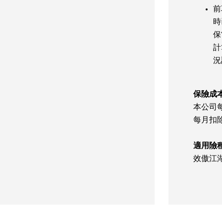
前
時
保
計
況
保險成
本公司
每月扣
適用險
效傲江