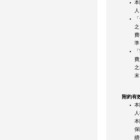
本
人
「
之
費
準
「
費
之
末
附約有
本
人
本
保
續