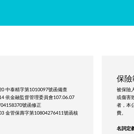
保險
.20 中泰精字第1010097號函備查
被保險
.14 依金融監督管理委員會107.06.07
或傷害
04158370號函修正
者，本
.03 金管保壽字第10804276411號函核
費。
名詞定