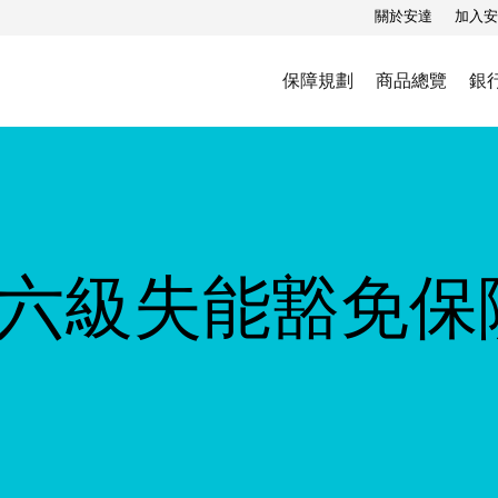
關於安達
加入安
保障規劃
商品總覽
銀
六級失能豁免保