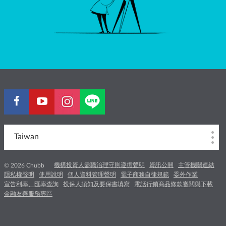
Taiwan
機構投資人盡職治理守則遵循聲明
資訊公開
主管機關連結
© 2026 Chubb
隱私權聲明
使用說明
個人資料管理聲明
電子商務自律規範
委外作業
宣告利率、匯率查詢
投保人須知及要保書填寫
電話行銷商品條款審閱與下載
金融友善服務專區