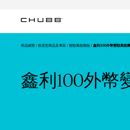
商品總覽
投資型商品及專區
變額萬能壽險
鑫利100外幣變額萬能
鑫利100外