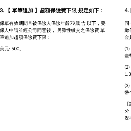
3. 【 單筆追加 】超額保險費下限 規定如下：
4
保單有效期間且被保險人保險年齡79歲 含 以下，要
同
保人申請並經公司同意後， 另彈性繳交之保險費 單
繳
筆追加超額保險費下限：
金
美元: 500。
(
臺
(
1
(
幣
【
分
況