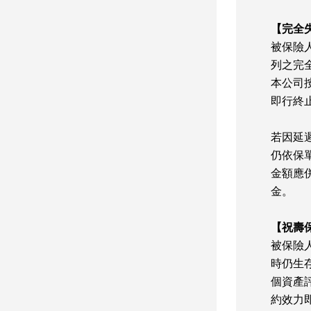
【完全
被保險
列之完
本公司
即行終
若因延
仍依保
金額應
金。
【祝壽
被保險
時仍生
個資產
約效力