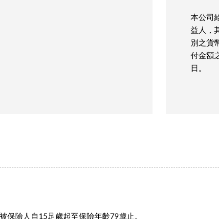
本公司
益人，
別之貨
付金額
日。
被保險人自15足歲起至保險年齡79歲止。