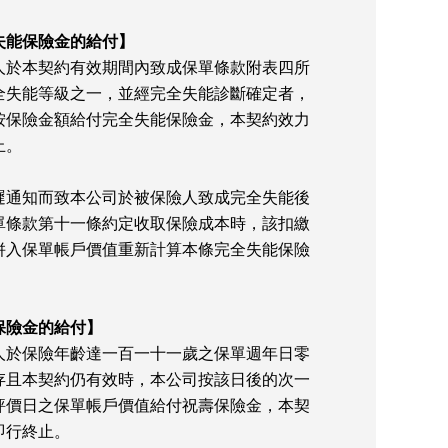
失能保險金的給付】
人於本契約有效期間內致成保單條款附表四所
全失能等級之一，並經完全失能診斷確定者，
按保險金額給付完全失能保險金，本契約效力
止。
遲通知而致本公司於被保險人致成完全失能後
單條款第十一條約定收取保險成本時，該扣繳
併入保單帳戶價值重新計算本條完全失能保險
保險金的給付】
人於保險年齡達一百一十一歲之保單週年日零
存且本契約仍有效時，本公司按該日後的次一
評價日之保單帳戶價值給付祝壽保險金，本契
即行終止。