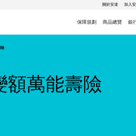
關於安達
加入安
保障規劃
商品總覽
銀
壽險
幣變額萬能壽險