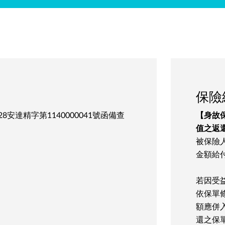
保險
.28安達精字第1140000041號函備查
【身故
值之返
被保險
金額給
若因受
依保單
額應併
還之保