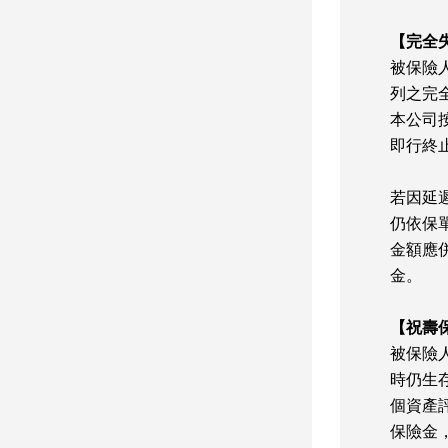
【完全
被保險
列之完
本公司
即行終
若因延
仍依保
金額應
金。
【祝壽
被保險
時仍生
個資產
保險金