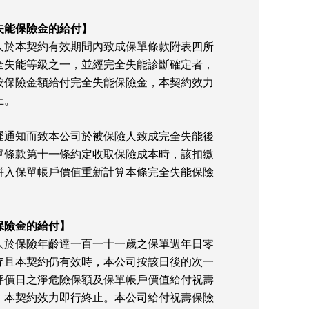
失能保險金的給付】
人於本契約有效期間內致成保單條款附表四所
全失能等級之一，並經完全失能診斷確定者，
按保險金額給付完全失能保險金，本契約效力
止。
遲通知而致本公司於被保險人致成完全失能後
單條款第十一條約定收取保險成本時，該扣繳
併入保單帳戶價值重新計算本條完全失能保險
保險金的給付】
人於保險年齡達一百一十一歲之保單週年日零
存且本契約仍有效時，本公司按該日後的次一
評價日之淨危險保額及保單帳戶價值給付祝壽
，本契約效力即行終止。本公司給付祝壽保險