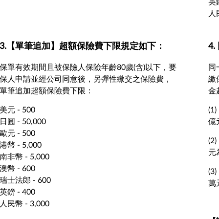
英鎊
人民
3.【單筆追加】超額保險費下限規定如下：
4
保單有效期間且被保險人保險年齡80歲(含)以下，要
同
保人申請並經公司同意後，另彈性繳交之保險費，
繳
單筆追加超額保險費下限：
金
美元 - 500
(
日圓 - 50,000
億
歐元 - 500
(
港幣 - 5,000
元
南非幣 - 5,000
澳幣 - 600
(
瑞士法郎 - 600
萬
英鎊 - 400
人民幣 - 3,000