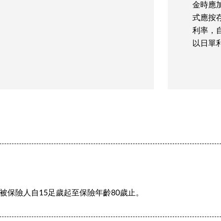
金時應
式應按
利率，
以日單
被保險人自15足歲起至保險年齡80歲止。