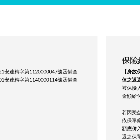
保險
.21安達精字第1120000047號函備查
【身故
.01安達精字第1140000114號函備查
值之返
被保險
金額給
若因受
依保單
額應併
還之保