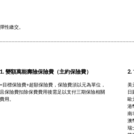
彈性繳交。
1. 變額萬能壽險保險費（主約保險費）
2
=目標保險費+超額保險費，保險費須以元為單位，
美元
且保險費扣除保費費用後需足以支付三期保險相關
日圓
費用。
歐元
港幣
南非
澳幣
瑞士