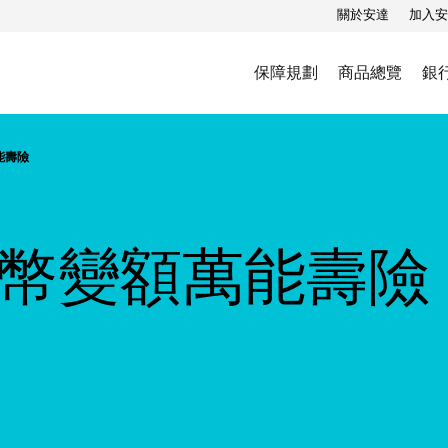
關於安達
加入安
保障規劃
商品總覽
銀
能壽險
幣變額萬能壽險