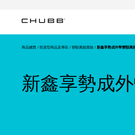
商品總覽
投資型商品及專區
變額萬能壽險
新鑫享勢成外幣變額萬
新鑫享勢成外