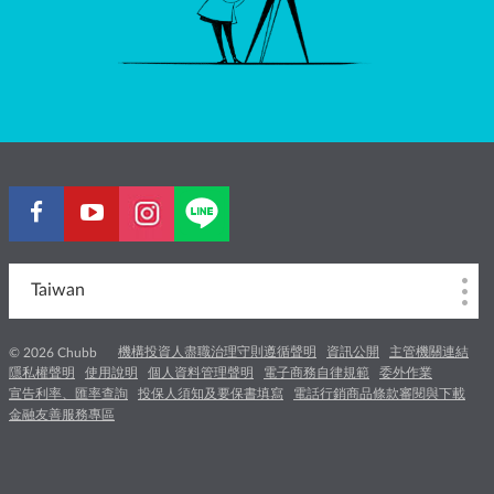
Taiwan
機構投資人盡職治理守則遵循聲明
資訊公開
主管機關連結
© 2026 Chubb
隱私權聲明
使用說明
個人資料管理聲明
電子商務自律規範
委外作業
宣告利率、匯率查詢
投保人須知及要保書填寫
電話行銷商品條款審閱與下載
金融友善服務專區