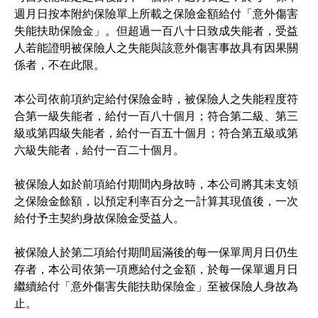
週月日按本附約保險單上所載之保險金額給付「意外傷害
失能扶助保險金」。但超過一百八十日致成失能者，受益
人若能證明被保險人之失能與該意外傷害事故具有因果關
係者，不在此限。
本公司依前項約定給付保險金時，被保險人之失能程度符
合第一級失能者，給付一百八十個月；符合第二級、第三
級或第四級失能者，給付一百五十個月；符合第五級或第
六級失能者，給付一百二十個月。
被保險人如於前項給付期間內身故時，本公司將其未支領
之保險金餘額，以預定利率百分之一計算其現值後，一次
給付予主契約身故保險金受益人。
被保險人於第二項給付期間屆滿後的每一保單周月日仍生
存者，本公司依第一項應給付之金額，於每一保單週月日
繼續給付「意外傷害失能扶助保險金」至被保險人身故為
止。