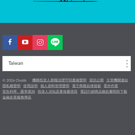
Taiwan
機構投資人盡職治理守則遵循聲明
資訊公開
主管機關連結
© 2026 Chubb
隱私權聲明
使用說明
個人資料管理聲明
電子商務自律規範
委外作業
宣告利率、匯率查詢
投保人須知及要保書填寫
電話行銷商品條款審閱與下載
金融友善服務專區