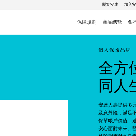
關於安達
加入安
保障規劃
商品總覽
銀
個人保險品牌
全方
同人
安達人壽提供多
及意外險，滿足
保單帳戶價值，
安心面對未來。