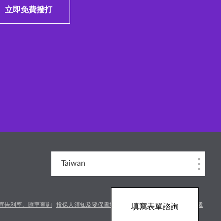
立即免費撥打
Taiwan
宣告利率、匯率查詢
投保人須知及要保書填寫
電話行銷商品條款審閱與下載
填寫表單諮詢