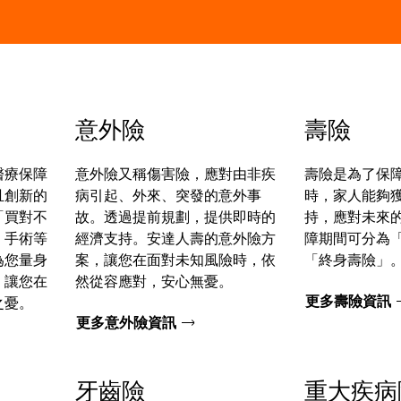
意外險
壽險
醫療保障
意外險又稱傷害險，應對由非疾
壽險是為了保
且創新的
病引起、外來、突發的意外事
時，家人能夠
「買對不
故。透過提前規劃，提供即時的
持，應對未來
、手術等
經濟支持。安達人壽的意外險方
障期間可分為
為您量身
案，讓您在面對未知風險時，依
「終身壽險」
，讓您在
然從容應對，安心無憂。
更多壽險資訊
之憂。
更多意外險資訊
牙齒險
重大疾病