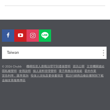
Taiwan
機構投資人盡職治理守則遵循聲明
資訊公開
主管機關連結
© 2026 Chubb
隱私權聲明
使用說明
個人資料管理聲明
電子商務自律規範
委外作業
宣告利率、匯率查詢
投保人須知及要保書填寫
電話行銷商品條款審閱與下載
金融友善服務專區