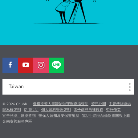
Taiwan
機構投資人盡職治理守則遵循聲明
資訊公開
主管機關連結
© 2026 Chubb
隱私權聲明
使用說明
個人資料管理聲明
電子商務自律規範
委外作業
宣告利率、匯率查詢
投保人須知及要保書填寫
電話行銷商品條款審閱與下載
金融友善服務專區