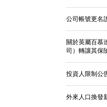
公司帳號更名
關於英屬百慕
司）轉讓其保
投資人限制公
外來人口換發